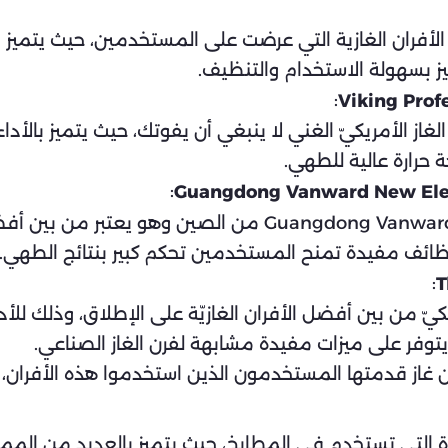
Neff B1 من بين أفضل الأفران الغازية التي عرضت على المستخدمين، 
ميز بسهولة الاستخدام والتنظيف.
:
ن فرن Viking Professional VGIC53014BSS الغاز الأمريكيّ الغني لا ينبغي أن يفوت
ة حرارة عالية للطهي.
:
وظائف مفيدة تمنح المستخدمين تحكم كبير بنتائج الطهي.
:
Thermador PRG الغاز الأمريكيّ من بين أفضل الأفران الغازيّة على الإط
يتوفر على ميزات مفيدة مشابهة لفرن الغاز الصناعي.
جهزة التي تستخدم في المطابخ، حيث يتميز بالعديد من الم