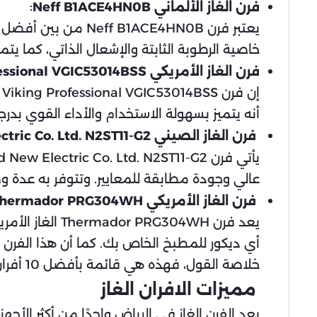
:
فرن الغاز الألماني Neff B1ACE4HN0B
يعتبر فرن ACE4HN0B
خاصية الرطوبة الثابتة والإشعال الذاتي، كما يت
فرن الغاز الأمريكي Viking Professional VGIC53014BSS
إ
أنه يتميز بسهولة الاستخدام والأداء القوي بدرج
فرن الغاز الصيني Guangdong Vanward New Electric Co. Ltd. N2ST11-G2
عالي وجودة مطابقة للمعايير. وتتوفر به عدة 
فرن الغاز الأمريكي Thermador PRG304WH
يعد فرن 304WH
أي ديكور للمطبخ الخاص بك. كما أن هذا الفرن 
خلاصة القول، فهذه هي قائمة بأفضل 10 أفران غاز قدمتها المستخدمون الذين استخدموا هذه الأفران، وهي تعتبر دليلاً قويًا على جودة وأداء الافران.
مميزات الافران الغاز
يعد الفرن الغاز في الرياض واحدًا من أكثر الأ