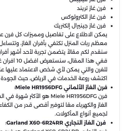
فرن غاز تريند
فرن غاز الكترولوكس
فرن غاز جينيرال إلكتريك
يمكن الاطلاع على تفاصيل ومميزات كل فرن على ح
معظم ربات المنزل تكتفي بأفران الغاز، وتتساءل
سنقدم لكم مقالاً يتضمن تجربة لأحد أشهر أفران
ففي هذا ا
للفرن والتي يمكن لأي شخص الاعتماد عليها عند ا
اكتشف روعة الخدمات في الرياض، حيث الجودة وال
:
فرن الغاز الألماني Miele HR1956DFG
الغاز والكهرباء معًا لتوفير أقصى قدر من الك
لجميع أنواع المأكولات.
:
فرن الغاز التجاري Garland X60-6R24RR