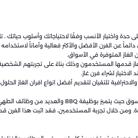
دة واختيار الأنسب وفقًا لاحتياجاتك وأسلوب حياتك ، تاب
 دائماً عن الفرن الأفضل والأكثر فعالية وأماناً لاستخ
 الغاز المتوفرة في الأسواق.
لمقال، سنستعرض افضل 10 افران غاز قدمها المستخدمون وذلك بناءً على تجربت
لاختيار لشراء فرن غاز.
احترافية تلتقيان لتقديم أفضل انواع افران الغاز الحلول 
فرن Miele HR1956DFG هو الأكثر شهرة في السوق حيث يت
فاءة. ومن خلال تجربة المستخدمين، فقد اثبت هذا الفرن 