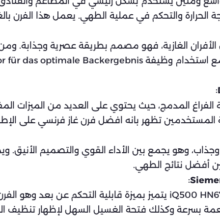
Garland X60-6R24RR هو فرن واسع ومتين يُستخدم بشكل رئيسي في المطاعم
لحرارة والتحكم في عملية الطهي. يعمل هذا الفرن بالغا
Bosch H من بين أفضل الأفران الغازية، فهو مصمم بطريقة عصرية وجذا
:
De Dietrich DO من بين فئة الفراغ المدمج، حيث يحتوي على العديد من ال
بة المستخدمين تظهر بانه افضل فرن غاز فرنسي على الإطل
 إيطاليّ أنيق وجذاب، وهو يجمع بين الأداء القوي والتصميم الأن
ين أفضل نتائج الطهي.
:
هذا الفرن الغازي الألماني من سيمنز iQ500 HN678G4S6B يتميز بميزة قابل
عمة بسرعة وكذلك فتحة الغسيل السهل لإظهار تنظيف ال