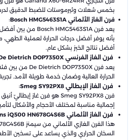
فرن التجاري 
بخمس شعلات وثيرموستات للضبط الدقيق لدرجة ا
:
فرن الغاز الألماني Bosch HMG5463S1A
يعد فرن MG5463S1A
أفضل نتائج الخبز بشكل عام.
فرن الغاز الفرنسي De Dietrich DOP7350X
يعد فرن P7350X
الحرارة العالية وضمان خدمة طويلة الأمد. تجر
:
فرن الغاز الإيطالي Smeg SY92PX8
فرن Smeg SY92PX8 هو فرن غاز
إجمالية مناسبة لمختلف الأحجام والأشكال لتأم
فرن الغاز الألماني Siemens iQ500 HN678G4S6B
السخان الحراري والذي يساعد على تسخين الأط