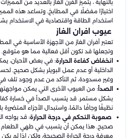
بالنهاية ، يتميز الفرن الغاز بالعديد من الممي
اختيارًا مفضلًا في المطابخ. وتساعد هذه الممي
استخدام الطاقة واقتصادية في الاستخدام بشك
عيوب افران الغاز
تعتبر أفران الغاز من الأجهزة الأساسية في ال
وتجعلها قد تكون أقل فعالية مما هو متوقع. ف
: في بعض الأحيان، يمكن
انخفاض كفاءة الحرارة
الداخلية أو عدم عمل البويلر بشكل صحيح. لحسن 
وغير مسدودة، ثم التأكد من عدم وجود تلف في 
: من العيوب الأخرى التي يمكن مواجهتها 
الصدأ
بشكل مستمر. قد يتسبب الصدأ في خسارة كفاءة ا
نظيفًا وجافًا دائمًا، واستبدال الأجزاء المتضررة با
: قد يواجه 
صعوبة التحكم في درجة الحرارة
صحيح. هذا يمكن أن يتسبب في طهي الطعام بشكل
معرفة درجة الحرارة الصحيحة، ولكن إذا لم يكن 