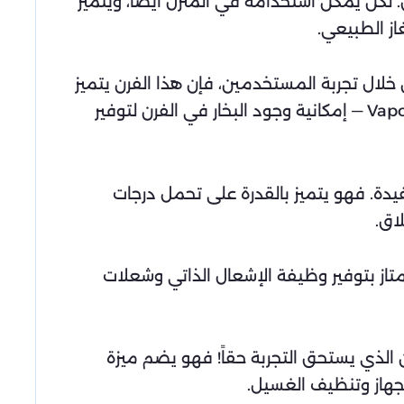
 والفنادق. لكن يمكن استخدامه في المنزل أيضاً، ويتميز
ز الطبيعي.
بة. ومن خلال تجربة المستخدمين، فإن هذا الفرن يتميز
بأنه يوفر أفضل درجات الحرارة لعملية الطهي، مع استخدام وظيفة Vapor für das optimale Backergebnis — إمكانية وجود البخار في الفرن لتوفير
ميزات المفيدة. فهو يتميز بالقدرة على تحمل درجات
اق.
يق. ويمتاز بتوفير وظيفة الإشعال الذاتي وشعلات
ية التحكم عن بعد وهو الفرن الذي يستحق التجربة حقاً! فهو يضم ميزة
جهاز وتنظيف الغسيل.