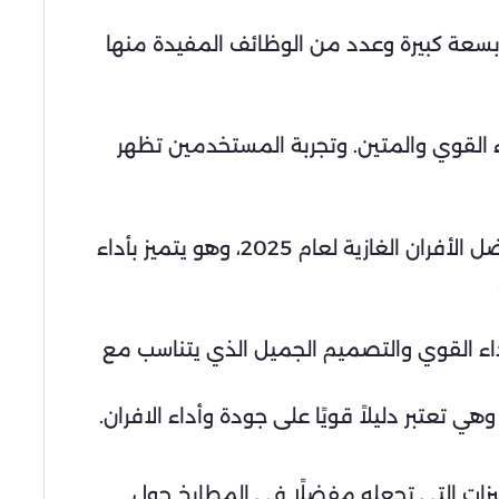
حيث يتميز بسعة كبيرة وعدد من الوظائف المفيدة منها
ك، حيث يتميز بالأداء القوي والمتين. وتجربة المستخدمين تظهر
يأتي فرن Guangdong Vanward New Electric Co. Ltd. N2ST11-G2 من الصين وهو يعتبر من بين أفضل الأفران الغازية لعام 2025، وهو يتميز بأداء
لاق، وذلك للأداء القوي والتصميم الجميل الذي يتناسب مع
ميزات التي تجعله مفضلًا في المطابخ حول