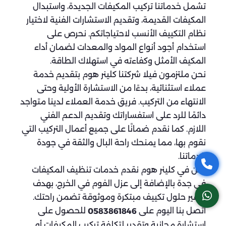
تشمل خدماتنا تركيب المكيفات الجديدة، واستبدال
المكيفات القديمة، وتقديم الاستشارات الفنية لاختيار
نظام التكييف الأنسب لاحتياجاتكم. نحرص على
استخدام أجود أنواع المواد والمعدات لضمان أداء
المكيف الأمثل وكفاءته في استهلاك الطاقة.
نحن ملتزمون فيلا شركتنا كلينر هوم بتقديم خدمة
عملاء استثنائية، بدءًا من الاستشارة الأولية وحتى
الانتهاء من التركيب. فريق خدمة العملاء لدينا متواجد
دائمًا للرد على استفساراتك وتقديم الدعم الفني
اللازم. كما نقدم ضمانًا على جميع أعمال التركيب التي
نقوم بها، مما يمنحك راحة البال والثقة في جودة
خدماتنا.
نحن في كلينر هوم نقدم خدمات تنظيف المكيفات
في جدة بالإضافة إلى عزل الفوم في الخرج، بهدف
توفير حلول تكييف مبتكرة وموثوقة تضمن راحتك.
اتصل بنا اليوم على
للحصول على
0583861846
استشارة مجانية وتقدير لتكلفة تركيب المكيفات أو