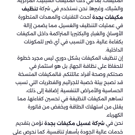
المكيفات، بما في ذلك المكيفات السبليت، المركزية،
والشباك، وغيرها. نحن نستخدم في شركة
تنظيف
أحدث التقنيات والمعدات المتطورة
مكيفات بجدة
في عمليات التنظيف والغسيل، مما يضمن إزالة
الأوساخ، والغبار، والبكتيريا المتراكمة داخل المكيفات
بكفاءة عالية، دون التسبب في أي ضرر للمكونات
الداخلية.
إن تنظيف المكيفات بشكل دوري ليس مجرد خطوة
للحفاظ على نظافة الجهاز، بل هو استثمار في
صحتكم وصحة أفراد عائلتكم. فالمكيفات المتسخة
قد تصبح بيئة خصبة للجراثيم والفطريات التي تسبب
الحساسية والأمراض التنفسية. إضافة إلى ذلك،
تساهم المكيفات النظيفة في تحسين كفاءتها، مما
يقلل من استهلاك الطاقة ويخفض من فاتورة
الكهرباء.
نحن في
نؤمن بتقديم
شركة غسيل مكيفات بجدة
خدمات عالية الجودة بأسعار تنافسية. كما نحرص على