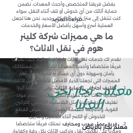
بفضل فريقنا المتخصص وأحدث المعدات، نضمن
حماية أثاثك من أي خدوش أو تلف أثناء النقل. سواء
كنت تنتقل إلى منزل جديد أو مكتب جديد، نحن هنا لجعل
قراءة المزيد
العملية أسرع وأسهل بأفضل الأسعار والخدمات.
ما هي مميزات شركة كلينر
هوم في نقل الاثاث؟
نقدم لك خدمات نقل الأثاث باحترافية عالية، حيث نمتلك
فريقًا متخصصًا وأحدث المعدات لضمان نقل ممتلكاتك
بأمان وسهولة دون أي خسائر أو تلفيات. إليك أهم
المميزات التي تجعلنا الخيار الأفضل لخدمات نقل الأثاث:
: نولي اهتمامًا كبيرًا
تغليف احترافي لحماية الأثاث
لحماية الأثاث أثناء عملية النقل، حيث نستخدم مواد
تغليف عالية الجودة مثل البلاستيك الفقاعي، الكراتين
القوية، والأشرطة اللاصقة لضمان عدم تعرض القطع
للخدوش أو الكسر أثناء التحميل والتنزيل.
: نمتلك فريقًا متخصصًا
فريق عمل مدرب ومحترف
معلم نجار بالرياض
ومدربًا على تفكيك، نقل، وتركيب الأثاث بكل دقة وكفاءة.