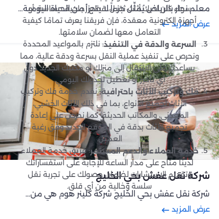
معلم نجار بالرياض يُمثِّل جزءاً لا يتجزأ من الحياة اليومية…
سواء كان لديك أثاث ثقيل، قطع زجاجية حساسة، أو
أجهزة إلكترونية معقدة، فإن فريقنا يعرف تمامًا كيفية
عرض المزيد
التعامل معها لضمان سلامتها.
: نلتزم بالمواعيد المحددة
السرعة والدقة في التنفيذ
ونحرص على تنفيذ عملية النقل بسرعة ودقة عالية، مما
يساعدك على الانتقال إلى منزلك أو مكتبك الجديد دون
أي تأخير أو تعطيل لجدولك اليومي.
نقدم خدمة فك وتركيب
فك وتركيب الأثاث باحترافية:
الأثاث لجميع الأنواع، بما في ذلك الأثاث الخشبي،
المعدني، والمكاتب الحديثة. كما نحرص على إعادة
تجميع الأثاث بدقة في الموقع الجديد وفق رغبة
العميل.
: فريق خدمة العملاء
خدمة العملاء والدعم المستمر
لدينا متاح على مدار الساعة للإجابة على استفساراتك
وتقديم الاستشارات لضمان حصولك على تجربة نقل
شركة نقل عفش بحي الخليج
سلسة وخالية من أي قلق.
شركة نقل عفش بحي الخليج شركة كلينر هوم هي من…
عرض المزيد