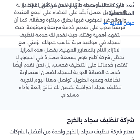
على صحتك أو صحة عائلتك. نحن لا نكتفي فقط بإزالة
تُعد شركة تنظيف سجاد بابها واحدة من أبرز الشركات
الأوساخ، بل نعمل أيضًا على القضاء على البقع العنيدة
المتخصصة…
والروائح غير المرغوب فيها بطرق مبتكرة وفعّالة. كما أن
عرض المزيد
فريقنا مدرب على تقديم خدمة سريعة وموثوقة، حيث
نتفهم أهمية وقتك. حيث نقدم لك خدمة تنظيف
السجاد في مواعيد مرنة تناسب جدولك الزمني، مع
الالتزام التام بالمعايير المهنية. بفضل هذه المزايا.
تحظى شركة كلينر هوم بسمعة ممتازة في السوق. لا
تقتصر خدماتنا على التنظيف فحسب، بل نحن نقدم أيضًا
خدمات الصيانة الدورية للسجاد لضمان استمرارية
نظافته وعمره الطويل. تواصل معنا اليوم لتجربة
تنظيف سجاد احترافية تضمن لك نتائج رائعة وأداء
مستدام.
شركة تنظيف سجاد بالخرج
تعتبر شركة تنظيف سجاد بالخرج واحدة من أفضل الشركات
في…