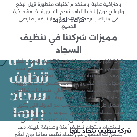
باحترافية عالية، باستخدام تقنيات متطورة تزيل البقع
والروائح دون إتلاف الألياف. نقدم لك تجربة نظافة فاخرة
في منزلك، بسرعة وكفاءة، وبأسعار تنافسية ترضي
قراءة المزيد
الجميع.
مميزات شركتنا في تنظيف
السجاد
شركة كلينر هوم تضمن لك خدمة تنظيف السجاد بأعلى
مستوى من الجودة والاحترافية. حيث نستخدم أحدث
المعدات والتقنيات المتطورة التي تساهم في تنظيف
السجاد بشكل فعّال وآمن. مما يضمن لك نتائج مبهرة
تدوم لفترة طويلة. بدايةً، نحن نولي اهتمامًا خاصًا لنوع
السجاد الذي لديك، حيث يقوم فريقنا المتخصص بتحديد
أفضل طريقة تنظيف تتناسب مع المواد التي يتكون
منها السجاد، سواء كان من الصوف أو الحرير أو الأقمشة
الاصطناعية. علاوة على ذلك، تعتمد شركتنا على
استخدام منتجات تنظيف آمنة وصديقة للبيئة، مما
شركة تنظيف سجاد بابها
يضمن لك الحصول على سجاد نظيف تمامًا دون التأثير