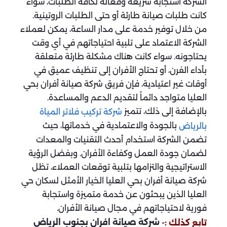
الشركة استجابة سريعة وفعّالة لكافة الطلبات، سواء
كانت طلبات صيانة طارئة أو حتى الطلبات الروتينية.
من خلال توفير خدمة على مدار الساعة، يمكن لعملاء
الشركة الاعتماد على تلبية احتياجاتهم في أي وقت
يحتاجونه. سواء كانت هناك مشكلة طارئة متعلقة
بأداء الفرن، أو تحتاج الأفران إلى تنظيف عميق في
أوقات غير اعتيادية، فإن فريق شركة صيانة أفران بحي
العليا متواجد دائماً لتقديم الدعم والمساعدة.
بالإضافة إلى ذلك، تتميز
شركة تركيب فلاتر المياة
بالجودة والاعتمادية في خدماتها، حيث
بالرياض
تضمن الشركة استخدام أحدث التقنيات والمعدات
لضمان جودة العمل وكفاءة الأفران. وبفضل الرؤية
الاستراتيجية والتزامها بتلبية توقعات العملاء، تظل
شركة صيانة أفران بحي العليا الخيار الأمثل لسكان حي
العليا الذين يبحثون عن خدمة متميزة واستجابة
فورية لاحتياجاتهم في مجال صيانة الأفران.
شركة صيانة افران بجنوب الرياض
تابع كذلك :-