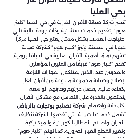
بحي العليا
تتميز شركة صيانة الأفران الغازية في حي العليا “كلينر
هوم” بتقديم خدمات استثنائية وذات جودة عالية تلبي
احتياجات العملاء بشكل ممتاز. يعتبر حي العليا مركزًا
حيويًا في المدينة، وتبرز “كلينر هوم” كشركة صيانة
تتفهم تمامًا أهمية الأفران الغازية في الحياة اليومية.
تقدم “كلينر هوم” فريقًا من الفنيين المؤهلين
والمدربين جيدًا، الذين يمتلكون المهارات اللازمة
لإصلاح وصيانة مجموعة متنوعة من أفران الغاز
بكفاءة عالية. بفضل خبرتهم وخبرتهم الواسعة،
يتمتعون بالقدرة على التعامل مع مشاكل الأفران
بكل دقة واهتمام.
شركة تصليح بوتجازت بالرياض
تشمل خدمات الصيانة التي تقدمها الشركة تنظيف
الأفران، واصلاح الأعطال الكهربائية والميكانيكية،
وتغيير القطع الغيار الضرورية. كما تهتم “كلينر هوم”