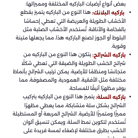
بعض أنواع أرضيات الباركيه المختلفة ومميزاتها:
هذا النوع من الباركيه يتميز بقطع
باركيه البلانك:
الأخشاب الطويلة والعريضة التي تعطي إحساسًا
بالفخامة والأناقة. تُستخدم الأخشاب الصلبة مثل
البلوط أو الجوز لصنع الباركيه هذا، مما يجعلها متينة
وقوية.
يتكون هذا النوع من الباركيه من
باركيه الشرائح:
شرائح الخشب الطويلة والضيقة التي تعطي شكلًا
متجانسًا ومنظمًا للأرضية. يمكن ترتيب الشرائح بأنماط
مختلفة مثل الأفقية، العمودية، والمصفوفة، مما
يوفر مظهرًا أنيقًا للمساحة.
يتميز هذا النوع من الباركيه بتركيب
باركيه السلة:
الشرائح بشكل سلة متشابكة، مما يعطي مظهرًا
مميزًا ومتميزًا للأرضية. الشرائح المربعة أو المستطيلة
تُستخدم لتكوين نمط السلة، ويمكن تنسيق ألوان
الخشب بطرق مختلفة لإضفاء لمسة فريدة على