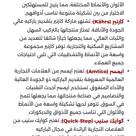
الألوان والأنماط المختلفة، مما يتيح للمستهلكين
الاختيار من بين تشكيلة متنوعة تناسب أذواقهم.
تشتهر ماركة كارتير بتقديم باركيه عالي
كارتير (Kährs):
الجودة والأناقة. تمتاز منتجاتها بالتركيب السهل
والثبات العالي، مما يجعلها خيارًا شائعًا للعديد من
المشاريع السكنية والتجارية. توفر كارتير مجموعة
واسعة من الأنماط والتشطيبات التي تلبي احتياجات
جميع العملاء.
تعتبر ايمسر من العلامات التجارية
ايمسر (Amtico):
العالمية المعروفة بتقديم الباركيه ذو الجودة العالية
والأداء المتفوق. تستخدم ايمسر أحدث التقنيات
والتصاميم في صناعة منتجاتها، مما يجعلها تتميز
في السوق. تتوفر لديها تشكيلة واسعة من الأنماط
والألوان التي تناسب جميع الأذواق والديكورات.
تعتبر كوايك ستيب من
كوايك ستيب (Quick-Step):
العلامات التجارية الرائدة في مجال الباركيه