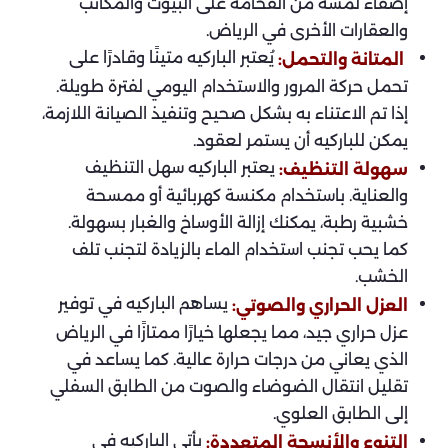
إضفاء لمسة من الفخامة على البيوت والمكاتب
والعقارات الأخرى في الرياض.
يُعتبر الباركيه متينًا وقادرًا على
المتانة والتحمل:
تحمل حركة المرور والاستخدام اليومي لفترة طويلة.
إذا تم الاعتناء به بشكل صحيح وتنفيذ الصيانة اللازمة،
يمكن للباركيه أن يستمر لعقود.
يعتبر الباركيه سهل التنظيف
سهولة التنظيف:
والعناية. باستخدام مكنسة كهربائية أو ممسحة
خشبية رطبة، يمكنك إزالة الأوساخ والغبار بسهولة.
كما يحب تجنب استخدام الماء بالزيادة لتجنب تلف
الخشب.
يساهم الباركيه في توفير
العزل الحراري والصوتي:
عزل حراري جيد، مما يجعلها خيارًا ممتازًا في الرياض
الذي يعاني من درجات حرارة عالية. كما يساعد في
تقليل انتقال الضوضاء والصوت من الطابق السفلي
إلى الطابق العلوي.
يأتي الباركيه في
التنوع والأنسجة المتعددة: