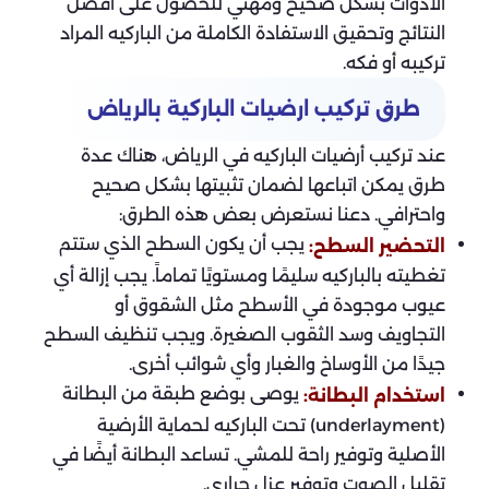
الأدوات بشكل صحيح ومهني للحصول على أفضل
النتائج وتحقيق الاستفادة الكاملة من الباركيه المراد
تركيبه أو فكه.
طرق تركيب ارضيات الباركية بالرياض
عند تركيب أرضيات الباركيه في الرياض، هناك عدة
طرق يمكن اتباعها لضمان تثبيتها بشكل صحيح
واحترافي. دعنا نستعرض بعض هذه الطرق:
يجب أن يكون السطح الذي ستتم
التحضير السطح:
تغطيته بالباركيه سليمًا ومستويًا تماماً. يجب إزالة أي
عيوب موجودة في الأسطح مثل الشقوق أو
التجاويف وسد الثقوب الصغيرة. ويجب تنظيف السطح
جيدًا من الأوساخ والغبار وأي شوائب أخرى.
يوصى بوضع طبقة من البطانة
استخدام البطانة:
(underlayment) تحت الباركيه لحماية الأرضية
الأصلية وتوفير راحة للمشي. تساعد البطانة أيضًا في
تقليل الصوت وتوفير عزل حراري.