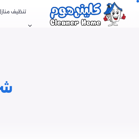
تنظيف منازل
شر