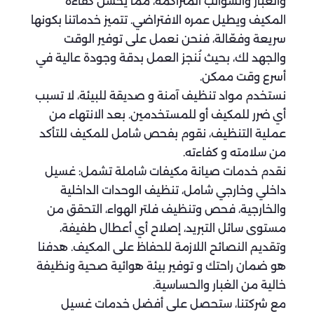
والغبار والشوائب المتراكمة، مما يحسن كفاءة
المكيف ويطيل عمره الافتراضي. تتميز خدماتنا بكونها
سريعة وفعّالة، فنحن نعمل على توفير الوقت
والجهد لك، بحيث نُنجز العمل بدقة وجودة عالية في
أسرع وقت ممكن.
نستخدم مواد تنظيف آمنة و صديقة للبيئة، لا تسبب
أي ضرر للمكيف أو للمستخدمين. بعد الانتهاء من
عملية التنظيف، نقوم بفحص شامل للمكيف للتأكد
من سلامته و كفاءته.
نقدم خدمات صيانة مكيفات شاملة تشمل: غسيل
داخلي وخارجي شامل، تنظيف الوحدات الداخلية
والخارجية، فحص وتنظيف فلتر الهواء، التحقق من
مستوى سائل التبريد، إصلاح أي أعطال طفيفة،
وتقديم النصائح اللازمة للحفاظ على المكيف. هدفنا
هو ضمان راحتك و توفير بيئة هوائية صحية ونظيفة
خالية من الغبار والحساسية.
مع شركتنا، ستحصل على أفضل خدمات غسيل