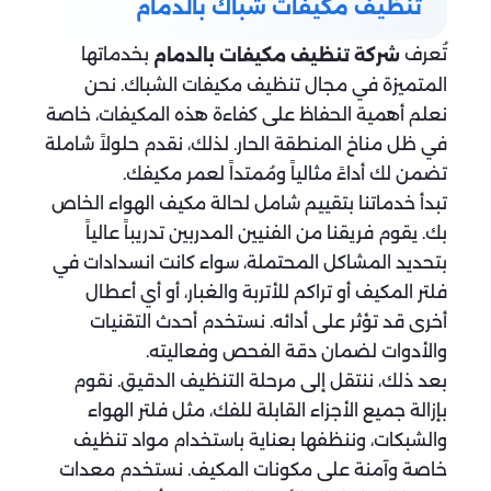
تنظيف مكيفات شباك بالدمام
تُعرف
بخدماتها
شركة تنظيف مكيفات بالدمام
المتميزة في مجال تنظيف مكيفات الشباك. نحن
نعلم أهمية الحفاظ على كفاءة هذه المكيفات، خاصة
في ظل مناخ المنطقة الحار. لذلك، نقدم حلولاً شاملة
تضمن لك أداءً مثالياً ومُمتداً لعمر مكيفك.
تبدأ خدماتنا بتقييم شامل لحالة مكيف الهواء الخاص
بك. يقوم فريقنا من الفنيين المدربين تدريباً عالياً
بتحديد المشاكل المحتملة، سواء كانت انسدادات في
فلتر المكيف أو تراكم للأتربة والغبار، أو أي أعطال
أخرى قد تؤثر على أدائه. نستخدم أحدث التقنيات
والأدوات لضمان دقة الفحص وفعاليته.
بعد ذلك، ننتقل إلى مرحلة التنظيف الدقيق. نقوم
بإزالة جميع الأجزاء القابلة للفك، مثل فلتر الهواء
والشبكات، وننظفها بعناية باستخدام مواد تنظيف
خاصة وآمنة على مكونات المكيف. نستخدم معدات