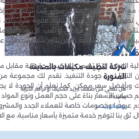
تبك. كما نقدم خدمات تركيب الديكورات الداخلية 
 مع كل زاوية في المكان. سواء كنت ترغب في إض
 تحويل المكان إلى بيئة مثالية. علاوة على ذلك،
تائج مثالية، دون أي فوضى أو تعب. كل هذه الخدما
نة، أنت في أيدٍ أمينة، فنحن نلتزم بتقديم خدمات 
ة
الية الجودة التي تضمن لك قيمة حقيقية مقابل 
شركة تنظيف مكيفات بالمدينة
دون التنازل عن جودة التنفيذ. نقدم لك مجموعة من 
المنورة
جاتك وبأفضل سعر ممكن. كما نعلم أن الجودة لا يج
هل تعاني من ضعف تبريد المكيف أو تراكم الأتربة
تم حساب الأسعار بناءً على حجم العمل ونوع الموا
بداخله؟…
م عروضًا وخصومات خاصة للعملاء الجدد والمشروعات
عرض المزيد
 ثق بنا لتوفير خدمة متميزة بأسعار مناسبة، مع الال